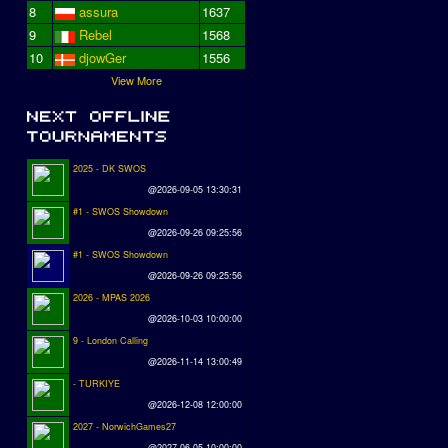
8
assura
1637
9
Rebel
1568
10
djowGer
1556
View More
2025 - DK SWOS
@2026-09-05 13:30:31
#1 - SWOS Showdown
@2026-09-26 09:25:56
#1 - SWOS Showdown
@2026-09-26 09:25:56
2026 - MPAS 2026
@2026-10-03 10:00:00
9 - London Calling
@2026-11-14 13:00:49
- TURKIYE
@2026-12-08 12:00:00
2027 - NorwichGames27
@2027-06-05 10:00:00