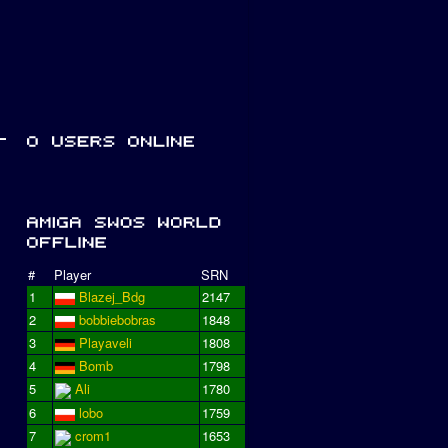
#
Player
SRN
1
Blazej_Bdg
2147
2
bobbiebobras
1848
3
Playaveli
1808
4
Bomb
1798
5
Ali
1780
6
lobo
1759
7
crom1
1653