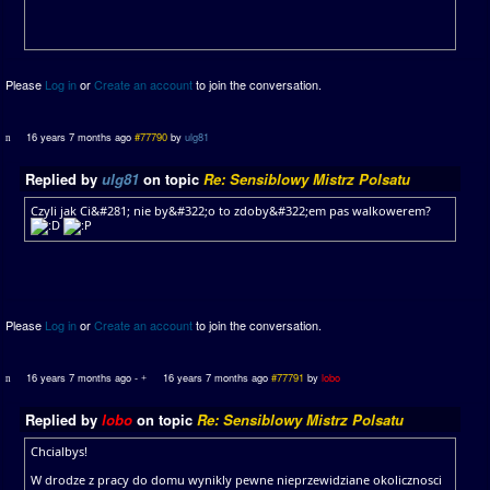
Please
Log in
or
Create an account
to join the conversation.
16 years 7 months ago
#77790
by
ulg81
Replied by
ulg81
on topic
Re: Sensiblowy Mistrz Polsatu
Czyli jak Ci&#281; nie by&#322;o to zdoby&#322;em pas walkowerem?
Please
Log in
or
Create an account
to join the conversation.
16 years 7 months ago
-
16 years 7 months ago
#77791
by
lobo
Replied by
lobo
on topic
Re: Sensiblowy Mistrz Polsatu
Chcialbys!
W drodze z pracy do domu wynikly pewne nieprzewidziane okolicznosci