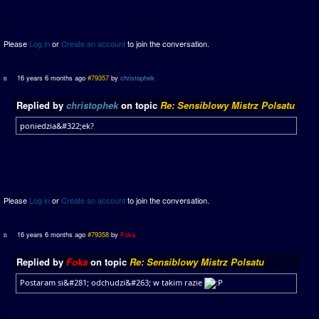
Please
Log in
or
Create an account
to join the conversation.
16 years 6 months ago
#79357
by
christophek
Replied by
christophek
on topic
Re: Sensiblowy Mistrz Polsatu
poniedzia&#322;ek?
Please
Log in
or
Create an account
to join the conversation.
16 years 6 months ago
#79358
by
Foka
Replied by
Foka
on topic
Re: Sensiblowy Mistrz Polsatu
Postaram si&#281; odchudzi&#263; w takim razie