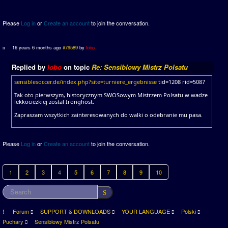
Please
Log in
or
Create an account
to join the conversation.
16 years 6 months ago
#79589
by
lobo
Replied by
lobo
on topic
Re: Sensiblowy Mistrz Polsatu
sensiblesoccer.de/index.php?site=turniere_ergebnisse
tid=1208 rid=5087
Tak oto pierwszym, historycznym SWOSowym Mistrzem Polsatu w wadze
lekkociezkiej zostal Ironghost.
Zapraszam wszytkich zainteresowanych do walki o odebranie mu pasa.
Please
Log in
or
Create an account
to join the conversation.
1
2
3
4
5
6
7
8
9
10
Forum
SUPPORT & DOWNLOADS
YOUR LANGUAGE
Polski
Puchary
Sensiblowy Mistrz Polsatu