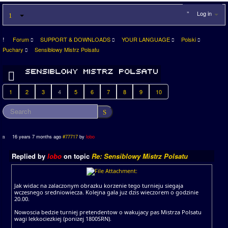
Log in
Forum
SUPPORT & DOWNLOADS
YOUR LANGUAGE
Polski
Puchary
Sensiblowy Mistrz Polsatu
1
2
3
4
5
6
7
8
9
10
16 years 7 months ago
#77717
by
lobo
Replied by
lobo
on topic
Re: Sensiblowy Mistrz Polsatu
Jak widac na zalaczonym obrazku korzenie tego turnieju siegaja
wczesnego sredniowiecza. Kolejna gala juz dzis wieczorem o godzinie
20.00.
Nowoscia bedzie turniej pretendentow o wakujacy pas Mistrza Polsatu
wagi lekkociezkiej (ponizej 1800SRN).