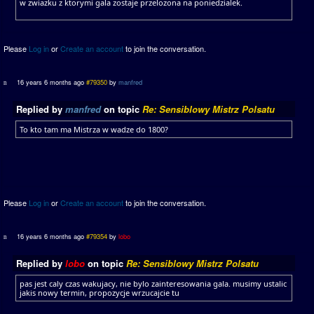
w zwiazku z ktorymi gala zostaje przelozona na poniedzialek.
Please
Log in
or
Create an account
to join the conversation.
16 years 6 months ago
#79350
by
manfred
Replied by
manfred
on topic
Re: Sensiblowy Mistrz Polsatu
To kto tam ma Mistrza w wadze do 1800?
Please
Log in
or
Create an account
to join the conversation.
16 years 6 months ago
#79354
by
lobo
Replied by
lobo
on topic
Re: Sensiblowy Mistrz Polsatu
pas jest caly czas wakujacy, nie bylo zainteresowania gala. musimy ustalic
jakis nowy termin, propozycje wrzucajcie tu