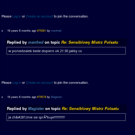
Please
Log in
or
Create an account
to join the conversation.
16 years 6 months ago
#79361
by
manfred
Replied by
manfred
on topic
Re: Sensiblowy Mistrz Polsatu
w poniedzialek bede dopiero ok 21:30 jakby co
Please
Log in
or
Create an account
to join the conversation.
16 years 6 months ago
#79578
by
Magister
Replied by
Magister
on topic
Re: Sensiblowy Mistrz Polsatu
Ja ch&#281;tnie sie sprÃ³buje!!!!!!!!!!!!