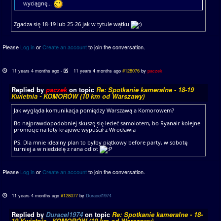
wyciągnę...
Zgadza się 18-19 lub 25-26 jak w tytule wątku
Please
Log in
or
Create an account
to join the conversation.
11 years 4 months ago
-
11 years 4 months ago
#128076
by
paczek
Replied by
paczek
on topic
Re: Spotkanie kameralne - 18-19
Kwietnia - KOMORÓW (10 km od Warszawy)
Jak wygląda komunikacja pomiędzy Warszawą a Komorowem?
Bo najprawdopodobniej skuszę się lecieć samolotem, bo Ryanair kolejne
promocje na loty krajowe wypuścił z Wrocławia
PS. Dla mnie idealny plan to byłby piątkowy before party, w sobotę
turniej a w niedzielę z rana odlot
Please
Log in
or
Create an account
to join the conversation.
11 years 4 months ago
#128077
by
Duracel1974
Replied by
Duracel1974
on topic
Re: Spotkanie kameralne - 18-
19 Kwietnia - KOMORÓW (10 km od Warszawy)