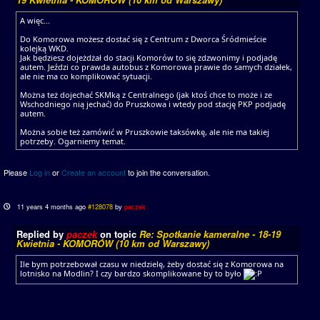
A więc...
Do Komorowa możesz dostać się z Centrum z Dworca Śródmieście
kolejką WKD.
Jak będziesz dojeżdżał do stacji Komorów to się zdzwonimy i podjadę
autem. Jeździ co prawda autobus z Komorowa prawie do samych działek,
ale nie ma co komplikować sytuacji.
Można też dojechać SKMką z Centralnego (jak ktoś chce to może i ze
Wschodniego nią jechać) do Pruszkowa i wtedy pod stację PKP podjadę
autem.
Można sobie też zamówić w Pruszkowie taksówkę, ale nie ma takiej
potrzeby. Ogarniemy temat.
Please
Log in
or
Create an account
to join the conversation.
11 years 4 months ago
#128078
by
paczek
Replied by
paczek
on topic
Re: Spotkanie kameralne - 18-19
Kwietnia - KOMORÓW (10 km od Warszawy)
Ile bym potrzebował czasu w niedzielę, żeby dostać się z Komorowa na
lotnisko na Modlin? I czy bardzo skomplikowane by to było