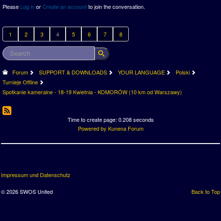
Please
Log in
or
Create an account
to join the conversation.
1
2
3
4
5
6
7
8
Forum
SUPPORT & DOWNLOADS
YOUR LANGUAGE
Polski
Turnieje Offline
Spotkanie kameralne - 18-19 Kwietnia - KOMORÓW (10 km od Warszawy)
Time to create page: 0.208 seconds
Powered by
Kunena Forum
Impressum und Datenschutz
© 2026 SWOS United
Back to Top