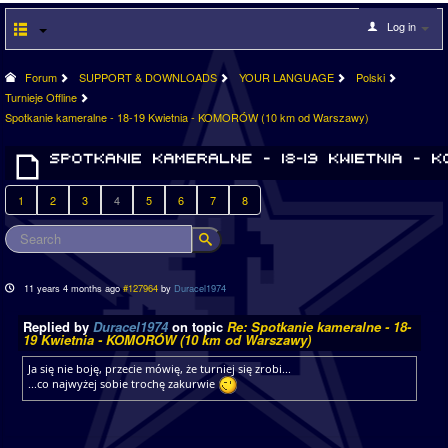
Log in
Forum
SUPPORT & DOWNLOADS
YOUR LANGUAGE
Polski
Turnieje Offline
Spotkanie kameralne - 18-19 Kwietnia - KOMORÓW (10 km od Warszawy)
1
2
3
4
5
6
7
8
11 years 4 months ago
#127964
by
Duracel1974
Replied by
Duracel1974
on topic
Re: Spotkanie kameralne - 18-
19 Kwietnia - KOMORÓW (10 km od Warszawy)
Ja się nie boję, przecie mówię, że turniej się zrobi...
...co najwyżej sobie trochę zakurwie