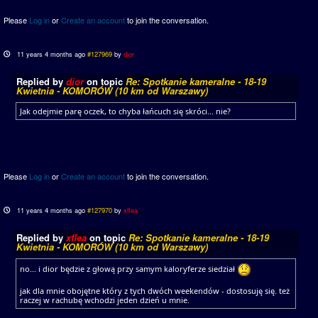
Please
Log in
or
Create an account
to join the conversation.
11 years 4 months ago
#127969
by
dior
Replied by
dior
on topic
Re: Spotkanie kameralne - 18-19
Kwietnia - KOMORÓW (10 km od Warszawy)
Jak odejmie parę oczek, to chyba łańcuch się skróci... nie?
Please
Log in
or
Create an account
to join the conversation.
11 years 4 months ago
#127970
by
xflea
Replied by
xflea
on topic
Re: Spotkanie kameralne - 18-19
Kwietnia - KOMORÓW (10 km od Warszawy)
no... i dior będzie z głową przy samym kaloryferze siedział
jak dla mnie obojętne który z tych dwóch weekendów - dostosuję się. też
raczej w rachubę wchodzi jeden dzień u mnie.