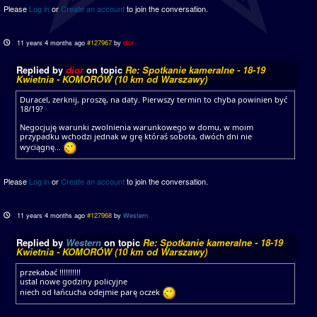
Please
Log in
or
Create an account
to join the conversation.
11 years 4 months ago
#127967
by
dior
Replied by
dior
on topic
Re: Spotkanie kameralne - 18-19
Kwietnia - KOMORÓW (10 km od Warszawy)
Duracel, zerknij, proszę, na daty. Pierwszy termin to chyba powinien być
18/19?
Negocjuję warunki zwolnienia warunkowego w domu, w moim
przypadku wchodzi jednak w grę któraś sobota, dwóch dni nie
wyciągnę...
Please
Log in
or
Create an account
to join the conversation.
11 years 4 months ago
#127968
by
Western
Replied by
Western
on topic
Re: Spotkanie kameralne - 18-19
Kwietnia - KOMORÓW (10 km od Warszawy)
przekabać !!!!!!!!!!
ustal nowe godziny policyjne
niech od łańcucha odejmie parę oczek