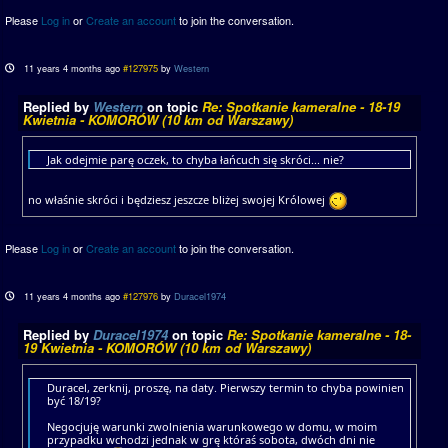
Please
Log in
or
Create an account
to join the conversation.
11 years 4 months ago
#127975
by
Western
Replied by
Western
on topic
Re: Spotkanie kameralne - 18-19
Kwietnia - KOMORÓW (10 km od Warszawy)
Jak odejmie parę oczek, to chyba łańcuch się skróci... nie?
no właśnie skróci i będziesz jeszcze bliżej swojej Królowej
Please
Log in
or
Create an account
to join the conversation.
11 years 4 months ago
#127976
by
Duracel1974
Replied by
Duracel1974
on topic
Re: Spotkanie kameralne - 18-
19 Kwietnia - KOMORÓW (10 km od Warszawy)
Duracel, zerknij, proszę, na daty. Pierwszy termin to chyba powinien
być 18/19?
Negocjuję warunki zwolnienia warunkowego w domu, w moim
przypadku wchodzi jednak w grę któraś sobota, dwóch dni nie