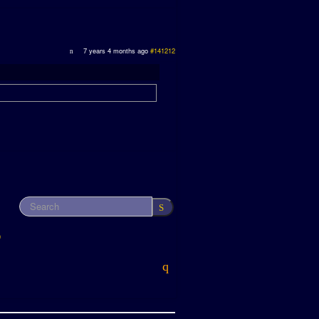
7 years 4 months ago
#141212
9