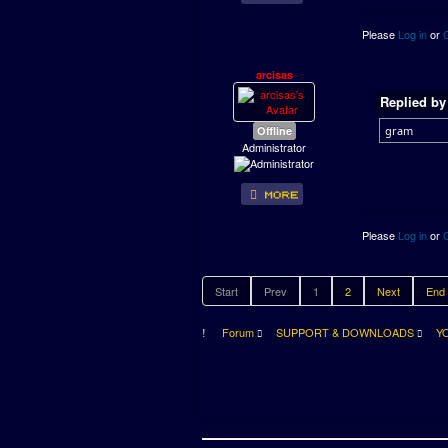
Please
Log in
or
arcisas
Replied b
Offline
gram
Administrator
Please
Log in
or
Start
Prev
1
2
Next
End
Forum
SUPPORT & DOWNLOADS
Y