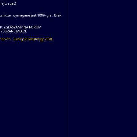
ej złapać)
w lidze, wymagane jest 100% gier. Brak
P. ZGŁASZAMY NA FORUM
OZEGRANE MECZE
.php?to...8.msg123781#msg12378