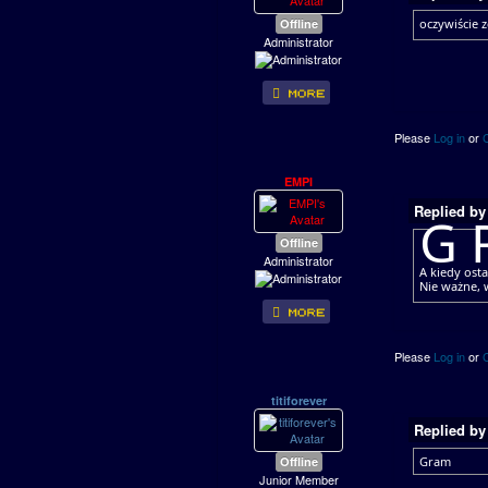
Offline
oczywiście 
Administrator
Please
Log in
or
EMPI
Replied b
G 
Offline
Administrator
A kiedy osta
Nie ważne, 
Please
Log in
or
titiforever
Replied b
Offline
Gram
Junior Member