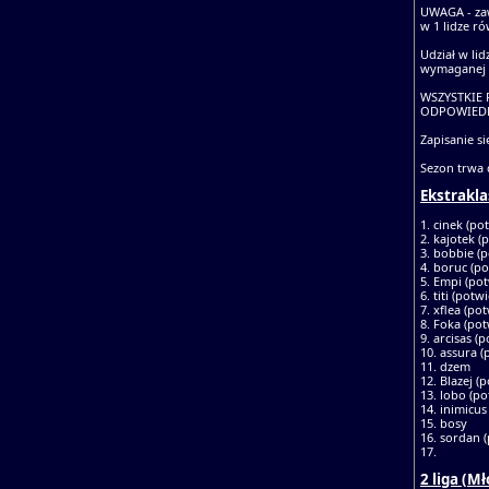
UWAGA - zaw
w 1 lidze r
Udział w li
wymaganej l
WSZYSTKIE
ODPOWIEDN
Zapisanie s
Sezon trwa 
Ekstrakla
1. cinek (po
2. kajotek (
3. bobbie (p
4. boruc (po
5. Empi (pot
6. titi (potwi
7. xflea (pot
8. Foka (pot
9. arcisas (p
10. assura (
11. dzem
12. Blazej (p
13. lobo (po
14. inimicus
15. bosy
16. sordan (
17.
2 liga (M