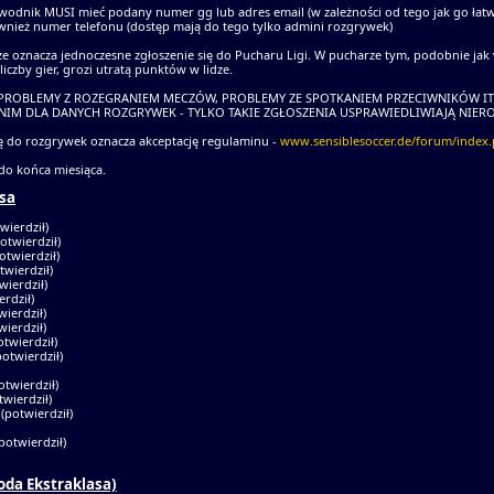
odnik MUSI mieć podany numer gg lub adres email (w zależności od tego jak go łatwi
ównież numer telefonu (dostęp mają do tego tylko admini rozgrywek)
dze oznacza jednoczesne zgłoszenie się do Pucharu Ligi. W pucharze tym, podobnie jak 
iczby gier, grozi utratą punktów w lidze.
 PROBLEMY Z ROZEGRANIEM MECZÓW, PROBLEMY ZE SPOTKANIEM PRZECIWNIKÓW IT
IM DLA DANYCH ROZGRYWEK - TYLKO TAKIE ZGŁOSZENIA USPRAWIEDLIWIAJĄ NIER
ię do rozgrywek oznacza akceptację regulaminu -
www.sensiblesoccer.de/forum/index
do końca miesiąca.
sa
twierdził)
potwierdził)
otwierdził)
twierdził)
wierdził)
erdził)
wierdził)
wierdził)
otwierdził)
potwierdził)
otwierdził)
twierdził)
 (potwierdził)
potwierdził)
łoda Ekstraklasa)