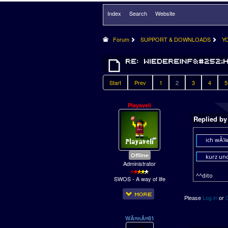
Index
Search
Website
Forum
SUPPORT & DOWNLOADS
Y
Start
Prev
1
2
3
4
5
Playaveli
Replied b
ich wÃ¼
Offline
kurz und
Administrator
^^dito
SWOS - A way of life
Please
Log in
or
WÃ¤nÃ¤81