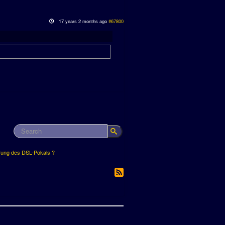
17 years 2 months ago
#67800
rung des DSL-Pokals ?