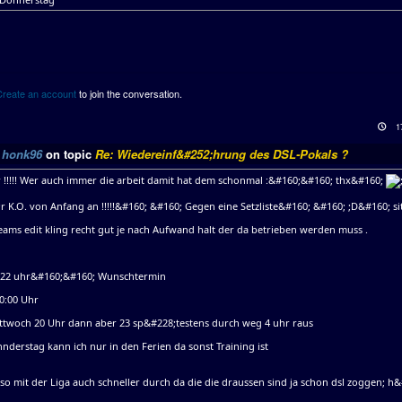
Create an account
to join the conversation.
1
y
honk96
on topic
Re: Wiedereinf&#252;hrung des DSL-Pokals ?
r !!!!! Wer auch immer die arbeit damit hat dem schonmal :&#160;&#160; thx&#160;
;r K.O. von Anfang an !!!!!&#160; &#160; Gegen eine Setzliste&#160; &#160; ;D&#160; si
eams edit kling recht gut je nach Aufwand halt der da betrieben werden muss .
-22 uhr&#160;&#160; Wunschtermin
20:00 Uhr
ttwoch 20 Uhr dann aber 23 sp&#228;testens durch weg 4 uhr raus
derstag kann ich nur in den Ferien da sonst Training ist
 so mit der Liga auch schneller durch da die die draussen sind ja schon dsl zoggen; h