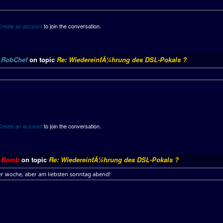
Create an account
to join the conversation.
y
RobChef
on topic
Re: WiedereinfÃ¼hrung des DSL-Pokals ?
Create an account
to join the conversation.
y
Bomb
on topic
Re: WiedereinfÃ¼hrung des DSL-Pokals ?
er woche, aber am liebsten sonntag abend!