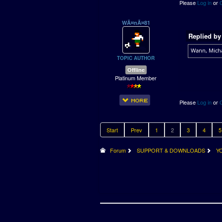
Please
Log in
or
WÃ¤nÃ¤81
Replied b
Wann, Mich
TOPIC AUTHOR
Offline
Platinum Member
Please
Log in
or
Start
Prev
1
2
3
4
5
Forum
SUPPORT & DOWNLOADS
Y