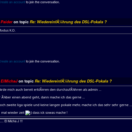
Create an account
to join the conversation.
y
Paider
on topic
Re: WiedereinfÃ¼hrung des DSL-Pokals ?
odus K.O.
Create an account
to join the conversation.
y
ElMichaJ
on topic
Re: WiedereinfÃ¼hrung des DSL-Pokals ?
¼rde mich auch bereit erklÃ¤ren den durchzufÃ¼hren als admin ...
 Ã¼ber einen abend geht, dann mache ich das gerne ...
och zweite liga spiele und keine langen pokale mehr, mache ich das sehr sehr gerne ...
h mal wieder zeit
dass ick sowas mache !
.. El Micha J !!!