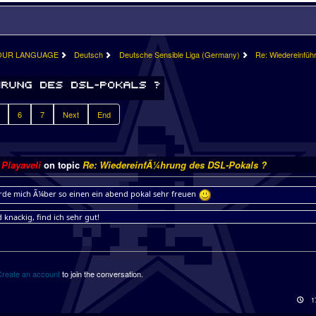
OUR LANGUAGE
Deutsch
Deutsche Sensible Liga (Germany)
Re: Wiedereinfüh
6
7
Next
End
y
Playaveli
on topic
Re: WiedereinfÃ¼hrung des DSL-Pokals ?
rde mich Ã¼ber so einen ein abend pokal sehr freuen
 knackig, find ich sehr gut!
Create an account
to join the conversation.
1