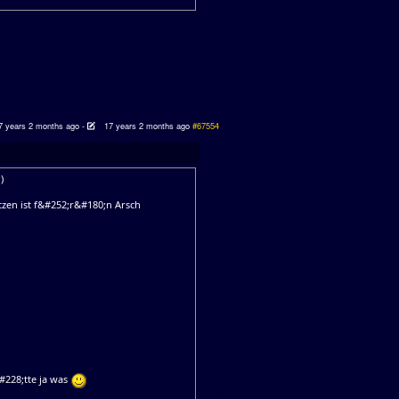
7 years 2 months ago
-
17 years 2 months ago
#67554
tzen ist f&#252;r&#180;n Arsch
&#228;tte ja was