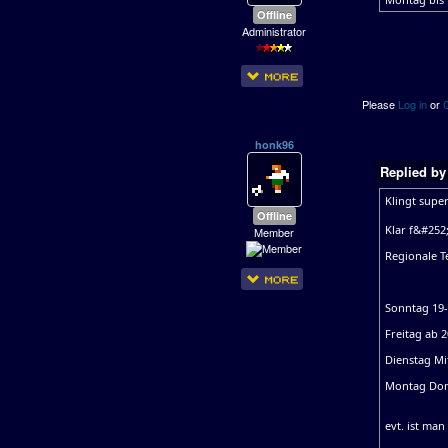
Offline
Administrator
Please
Log in
or
honk96
Replied b
Klingt supe
Offline
Klar f&#252
Member
Regionale T
Sonntag 19
Freitag ab 
Dienstag Mi
Montag Donn
evt. ist man