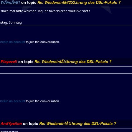
y
WÃ¤nÃ¤81
on topic
Re: Wiedereinf&#252;hrung des DSL-Pokals ?
 doch mal bitte welchen Tag ihr favorisieren w&#252;rdet !
mstag, Sonntag
Create an account
to join the conversation.
y
Playaveli
on topic
Re: WiedereinfÃ¼hrung des DSL-Pokals ?
Create an account
to join the conversation.
y
AndYpsilon
on topic
Re: WiedereinfÃ¼hrung des DSL-Pokals ?
 Donnerstag