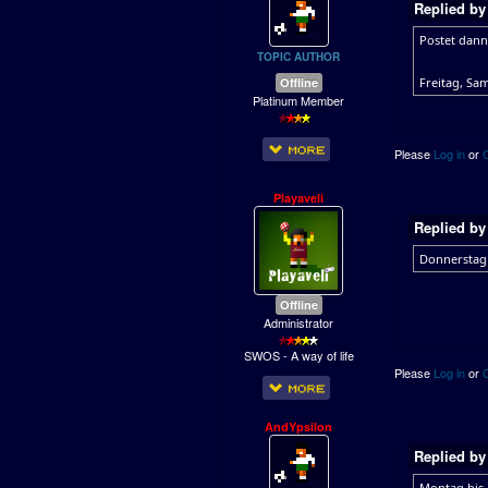
Replied b
Postet dann
TOPIC AUTHOR
Offline
Freitag, Sa
Platinum Member
Please
Log in
or
Playaveli
Replied b
Donnerstag
Offline
Administrator
SWOS - A way of life
Please
Log in
or
AndYpsilon
Replied b
Montag bis