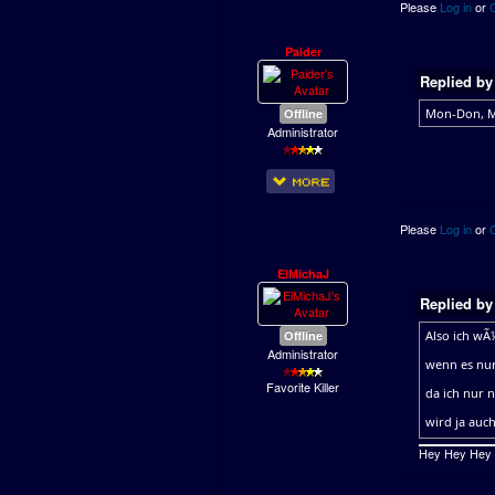
Please
Log in
or
Paider
Replied b
Offline
Mon-Don, M
Administrator
Please
Log in
or
ElMichaJ
Replied b
Offline
Also ich wÃ
Administrator
wenn es nur
Favorite Killer
da ich nur n
wird ja auc
Hey Hey Hey ..