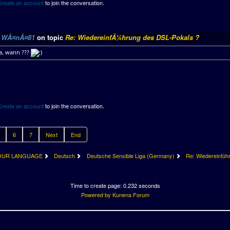
Create an account
to join the conversation.
y
WÃ¤nÃ¤81
on topic
Re: WiedereinfÃ¼hrung des DSL-Pokals ?
a, wann ???
Create an account
to join the conversation.
6
7
Next
End
OUR LANGUAGE
Deutsch
Deutsche Sensible Liga (Germany)
Re: Wiedereinfüh
Time to create page: 0.232 seconds
Powered by
Kunena Forum