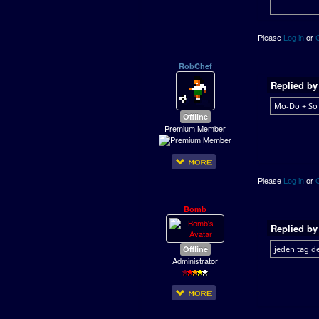
Please
Log in
or
RobChef
Replied b
Mo-Do + So
Offline
Premium Member
Please
Log in
or
Bomb
Replied b
Offline
jeden tag d
Administrator