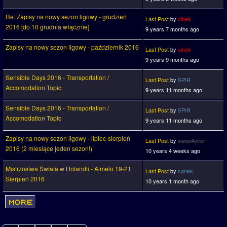
Re: Zapisy na nowy sezon ligowy - grudzień
Last Post
by
cinek
2016 [do 10 grudnia włącznie]
9 years 7 months ago
Zapisy na nowy sezon ligowy - październik 2016
Last Post
by
cinek
9 years 9 months ago
Sensible Days 2016 - Transportation /
Last Post
by
SPIR
Accomodation Topic
9 years 11 months ago
Sensible Days 2016 - Transportation /
Last Post
by
SPIR
Accomodation Topic
9 years 11 months ago
Zapisy na nowy sezon ligowy - lipiec-sierpień
Last Post
by
swos4ever
2016 (2 miesiące jeden sezon!)
10 years 4 weeks ago
Mistrzostwa Świata w Holandii - Almelo 19-21
Last Post
by
sanek
Sierpień 2016
10 years 1 month ago