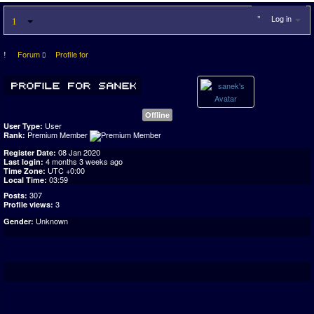
Log in
Forum
Profile for
Offline
User
User Type:
Premium Member
Rank:
08 Jan 2020
Register Date:
4 months 3 weeks ago
Last login:
UTC +0:00
Time Zone:
03:59
Local Time:
307
Posts:
3
Profile views:
Unknown
Gender: