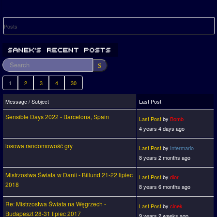
Posts
1
2
3
4
30
Message / Subject
Last Post
Sensible Days 2022 - Barcelona, Spain
Last Post
by
Bomb
4 years 4 days ago
losowa randomowość gry
Last Post
by
Intermario
8 years 2 months ago
Mistrzostwa Świata w Danii - Billund 21-22 lipiec
Last Post
by
dior
2018
8 years 6 months ago
Re: Mistrzostwa Świata na Węgrzech -
Last Post
by
cinek
Budapeszt 28-31 lipiec 2017
9 years 2 weeks ago